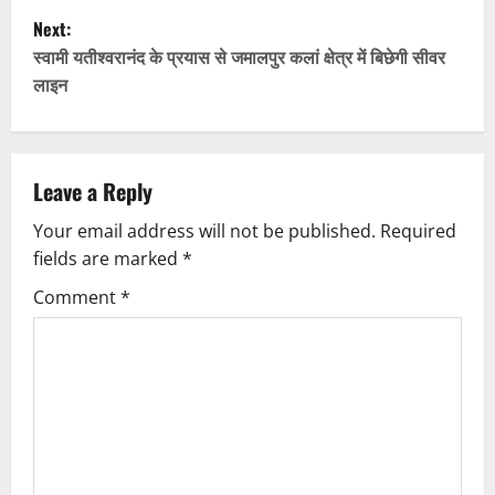
s
Next:
t
स्वामी यतीश्वरानंद के प्रयास से जमालपुर कलां क्षेत्र में बिछेगी सीवर
लाइन
n
a
v
Leave a Reply
Your email address will not be published.
Required
i
fields are marked
*
g
Comment
*
a
t
i
o