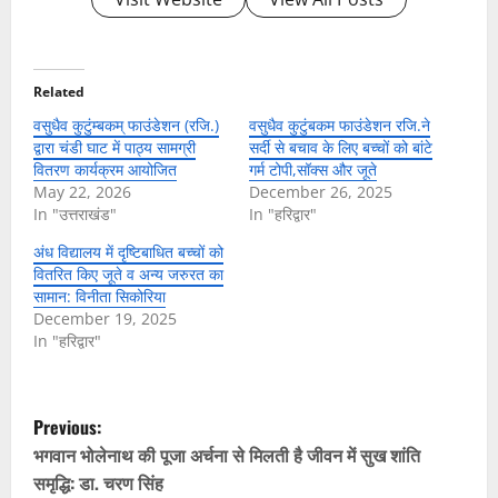
Related
वसुधैव कुटुंम्बकम् फाउंडेशन (रजि.)
वसुधैव कुटुंबकम फाउंडेशन रजि.ने
द्वारा चंडी घाट में पाठ्य सामग्री
सर्दी से बचाव के लिए बच्चों को बांटे
वितरण कार्यक्रम आयोजित
गर्म टोपी,सॉक्स और जूते
May 22, 2026
December 26, 2025
In "उत्तराखंड"
In "हरिद्वार"
अंध विद्यालय में दृष्टिबाधित बच्चों को
वितरित किए जूते व अन्य जरुरत का
सामान: विनीता सिकोरिया
December 19, 2025
In "हरिद्वार"
P
Previous:
o
भगवान भोलेनाथ की पूजा अर्चना से मिलती है जीवन में सुख शांति
समृद्धि: डा. चरण सिंह