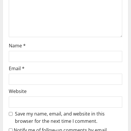
o
n
Name
*
Email
*
Website
Save my name, email, and website in this
browser for the next time I comment.
Notify me of follow-up comments by email.