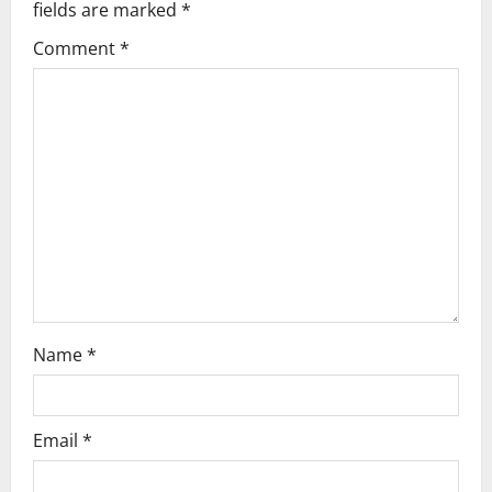
fields are marked
*
i
Comment
*
g
a
t
i
o
n
Name
*
Email
*