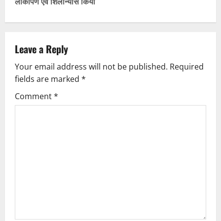
लोकार्पण एवं शिलान्यास किया
n
a
v
Leave a Reply
Your email address will not be published.
Required
i
fields are marked
*
g
Comment
*
a
t
i
o
n