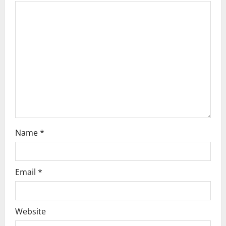
a
t
i
o
n
Name
*
Email
*
Website