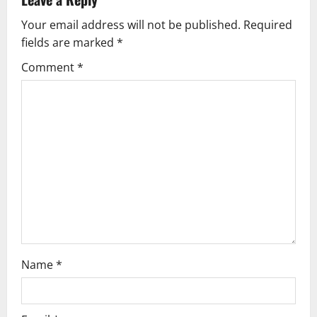
a
Your email address will not be published.
Required
v
fields are marked
*
i
Comment
*
g
a
t
i
o
n
Name
*