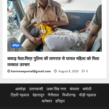
हरिद्वार
कावड़ मेला:मित्र पुलिस की तत्परता से घायल महिला को मिला
तत्काल उपचार
harinewsportal@gmail.com
August 8, 2026
0
अल्मोड़ा
उत्तरकाशी
उधम सिंह नगर
चंपावत
चमोली
टिहरी गढ़वाल
देहारादून
नैनीताल
पिथौरागढ़
पौड़ी गढ़वाल
बागेश्वर
हरिद्वार