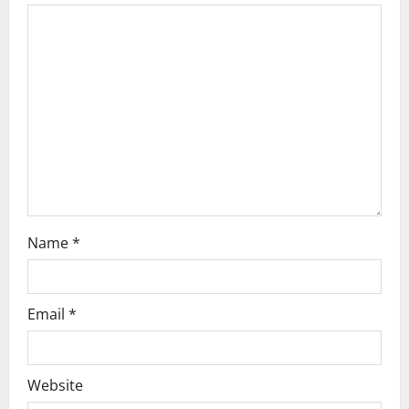
g
a
t
i
o
n
Name
*
Email
*
Website