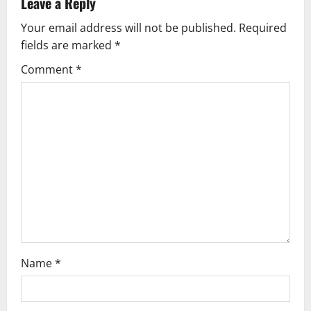
v
Leave a Reply
Your email address will not be published.
Required
i
fields are marked
*
g
Comment
*
a
t
i
o
n
Name
*