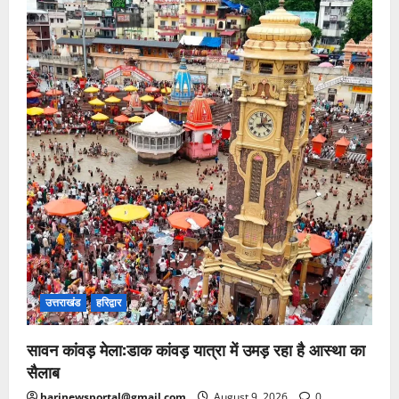
उत्तराखंड
हरिद्वार
सावन कांवड़ मेला:डाक कांवड़ यात्रा में उमड़ रहा है आस्था का
सैलाब
harinewsportal@gmail.com
August 9, 2026
0