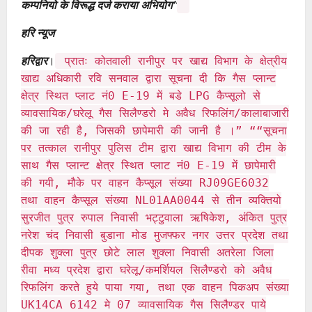
कम्पनियो के विरूद्ध दर्ज कराया अभियोग”
हरि न्यूज
हरिद्वार
।
प्रातः कोतवाली रानीपुर पर खाद्य विभाग के क्षेत्रीय
खाद्य अधिकारी रवि सनवाल द्वारा सूचना दी कि गैस प्लान्ट
क्षेत्र स्थित प्लाट नं0 E-19 में बडे LPG कैप्सूलो से
व्यावसायिक/घरेलू गैस सिलैण्डरो मे अवैध रिफलिंग/कालाबाजारी
की जा रही है, जिसकी छापेमारी की जानी है ।” ““सूचना
पर तत्काल रानीपुर पुलिस टीम द्वारा खाद्य विभाग की टीम के
साथ गैस प्लान्ट क्षेत्र स्थित प्लाट नं0 E-19 में छापेमारी
की गयी, मौके पर वाहन कैप्सूल संख्या RJ09GE6032
तथा वाहन कैप्सूल संख्या NL01AA0044 से तीन व्यक्तियो
सुरजीत पुत्र रुपाल निवासी भट्टुवाला ऋषिकेश, अंकित पुत्र
नरेश चंद निवासी बुडाना मोड मुजफ्फर नगर उत्तर प्रदेश तथा
दीपक शुक्ला पुत्र छोटे लाल शुक्ला निवासी अतरेला जिला
रीवा मध्य प्रदेश द्वारा घरेलू/कमर्शियल सिलैण्डरो को अवैध
रिफलिंग करते हुये पाया गया, तथा एक वाहन पिकअप संख्या
UK14CA 6142 मे 07 व्यावसायिक गैस सिलैण्डर पाये