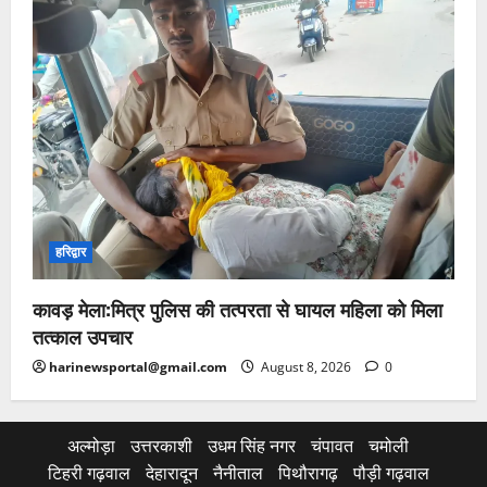
हरिद्वार
कावड़ मेला:मित्र पुलिस की तत्परता से घायल महिला को मिला
तत्काल उपचार
harinewsportal@gmail.com
August 8, 2026
0
अल्मोड़ा
उत्तरकाशी
उधम सिंह नगर
चंपावत
चमोली
टिहरी गढ़वाल
देहारादून
नैनीताल
पिथौरागढ़
पौड़ी गढ़वाल