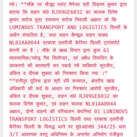
गये। ““मौके पर मौजूद प्लांट मैनेजर श्री विक्रम कुमार द्वारा
बताया कि वाहन सं0 RJ09GE6032 का चालक दिनेश
कुमार सरोज पुत्र रामभरन सरोज निवासी अज्ञात जो कि
LUMINOUS TRANSPORT AND LOGISTICS दिल्ली के
अधीन संचालित है, तथा वाहन कैप्सूल वाहन सख्या
NL01AA0044 प्रकाश एलपीजी कैरियर दिल्ली ट्रांसपोर्ट
कंपनी का है । मौके से खाद्य विभाग द्वारा कुल 61
व्यावसायिक/घरेलू गैस सिलैण्डर, एवं अवैध रिफलिंग के
उपकरणो की बरामदगी कर पकडे गये व्यक्तियो सुरजीत,
अंकित व दीपक शुक्ला को गिरफ्तार किया गया ।”
““रानीपुर पुलिस द्वारा श्री रवि सनवाल, क्षेत्रीय खाद्य
अधिकारी की फर्द के आधार पर गिरफ्तार आरोपी सुरजीत,
अंकित व दीपक शुक्ला, वाहन सं0 RJ09GE6032 का
चालक दिनेश कुमार, एवं वाहन चालक NL01AA0044
अज्ञात, दोनो वाहनो की परिचालन कंपनियां 01 LUNINOVS
TRANSPORT LOGISTICS दिल्ली तथा प्रकाश एलपीजी
कैरियर दिल्ली के विरूद्ध थाने पर मु0अ0सं0 344/25 धारा
3/7 आवश्यक वस्तु अधिनियम के अन्तर्गत अभियोग पंजीकृत