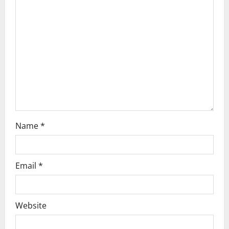
a
t
i
o
n
Name
*
Email
*
Website