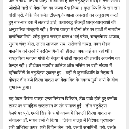
जैन ने चौथी तिरंगा यात्रा में शामिल होकर स्टुडेंट्स में वंदे मातरम सरीखे
जोशीले नारों से देशभक्ति का जज्बा पैदा किया। कुलाधिपति के संग-संग
वीसी प्रो. वीके जैन समेत टीएमयू के आला अफसरों का अनुसरण करते
हुए बार-बार हवा में लहराते झंडे, कतारबद्ध सैकड़ों छात्र-छात्राओं की
अनुशासित मौजूदगी रही। तिरंगा यात्रा में दोनों छोर पर हाथों में नामचीन
क्रांतिकारियों- लौह पुरूष सरदार बल्लभ भाई पटेल, चन्द्रशेखर आजाद,
सुभाष चंद्र बोस, लाला लाजपत राय, सरोजनी नायडू, मदन मोहन
मालवीय की तस्वीरें प्रतिभागियों की हौसला अफजाई कर रही थीं।
राष्ट्रपिता महात्मा गांधी के नेतृत्व में डांडी यात्रा की तस्वीर आकर्षण का
केन्द्र रही। तीर्थंकर महावीर कॉलेज ऑफ नर्सिंग पर बड़ी संख्या में
यूनिवर्सिटी के स्टुडेंट्स एकत्र हुए। यहीं से कुलाधिपति के नेतृत्व में
दोपहर तीन बजे तिरंगा यात्रा का देशभक्ति के गगनचंुबी नारों के बीच
शुभारम्भ हुआ।
यह पैदल तिरंगा यात्रा एग्जामिनेशन बिल्डिंग, टेंक पार्क होते हुए क्लॉक
टावर पर सामूहिक राष्ट्रगान के संग समाप्त हुई। डीन स्टुडेंट्स
वेलफेयर प्रो. एमपी सिंह के संयोजकत्व में निकली तिरंगा यात्रा का
संचालन डॉ. माधव शर्मा ने किया। तिरंगा यात्रा में निदेशक प्रशासन
श्री अभिषेक कपूर, श्री विपिन जैन, प्रो. एसपी सुभाषिनी, प्रो. एसके