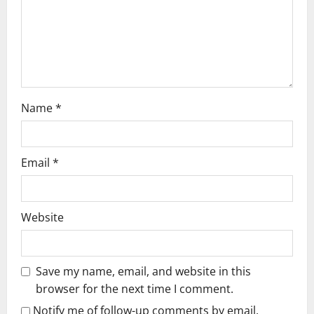
t
i
o
n
Name
*
Email
*
Website
Save my name, email, and website in this
browser for the next time I comment.
Notify me of follow-up comments by email.