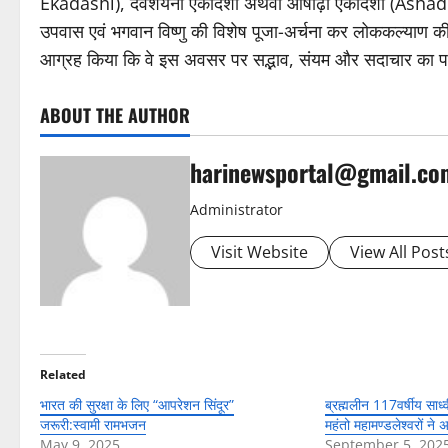
Ekadashi), देवशयनी एकादशी अथवा आषाढ़ी एकादशी (Ashadhi E
उपवास एवं भगवान विष्णु की विशेष पूजा-अर्चना कर लोककल्याण की
आग्रह किया कि वे इस अवसर पर सद्भाव, संयम और सदाचार का प
ABOUT THE AUTHOR
harinewsportal@gmail.co
Administrator
Visit Website
View All Post
Related
भारत की सुरक्षा के लिए “आपरेशन सिंदूर”
ब्रह्मलीन 117वर्षीय साध
जरूरी:स्वामी रामभजन
महंतो महामण्डलेश्वरों ने अर
May 9, 2025
September 5, 202