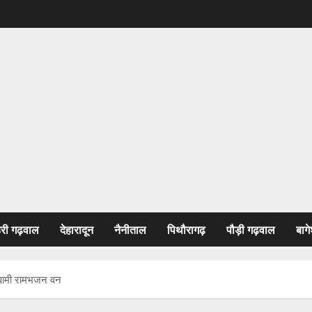
हरी गढ़वाल
देहारादून
नैनीताल
पिथौरागढ़
पौड़ी गढ़वाल
बागे
:स्वामी रामभजन वन