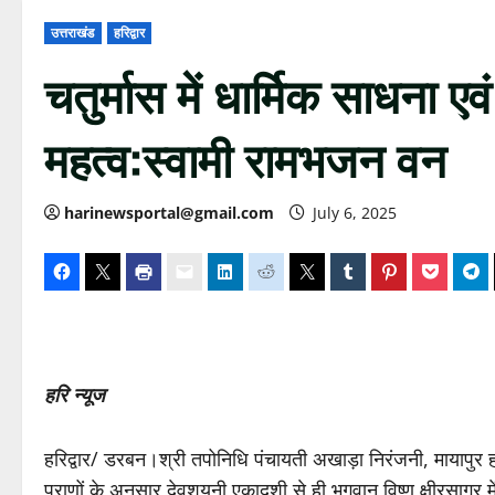
उत्तराखंड
हरिद्वार
चतुर्मास में धार्मिक साधना ए
महत्व:स्वामी रामभजन वन
harinewsportal@gmail.com
July 6, 2025
हरि न्यूज
हरिद्वार/ डरबन।श्री तपोनिधि पंचायती अखाड़ा निरंजनी, मायापुर ह
पुराणों के अनुसार देवशयनी एकादशी से ही भगवान विष्णु क्षीरसागर म