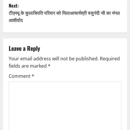
s
Next:
t
टीएमयू के कुलाधिपति परिवार को मिलाआचार्यश्री वसुनंदी जी का मंगल
आशीर्वाद
n
a
v
Leave a Reply
Your email address will not be published.
Required
i
fields are marked
*
g
Comment
*
a
t
i
o