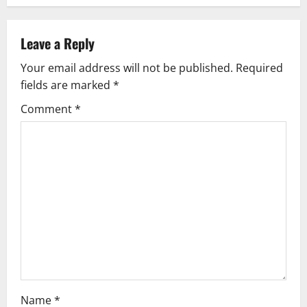
a
v
Leave a Reply
Your email address will not be published.
Required
i
fields are marked
*
g
Comment
*
a
t
i
o
n
Name
*