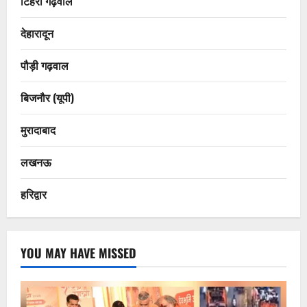
टिहरी गढ़वाल
देहारादून
पौड़ी गढ़वाल
बिजनौर (यूपी)
मुरादाबाद
लखनऊ
हरिद्वार
YOU MAY HAVE MISSED