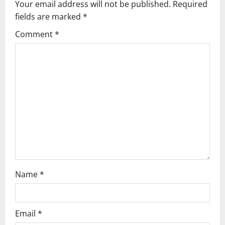
Your email address will not be published.
Required
i
fields are marked
*
g
Comment
*
a
t
i
o
n
Name
*
Email
*