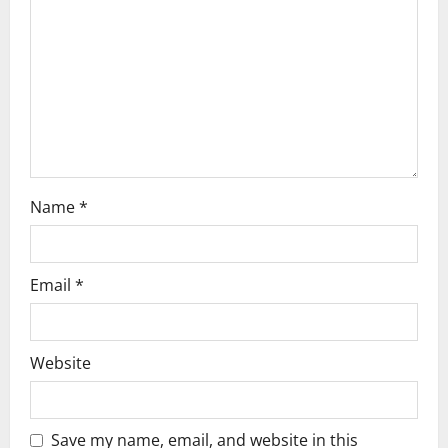
t
i
o
n
Name
*
Email
*
Website
Save my name, email, and website in this