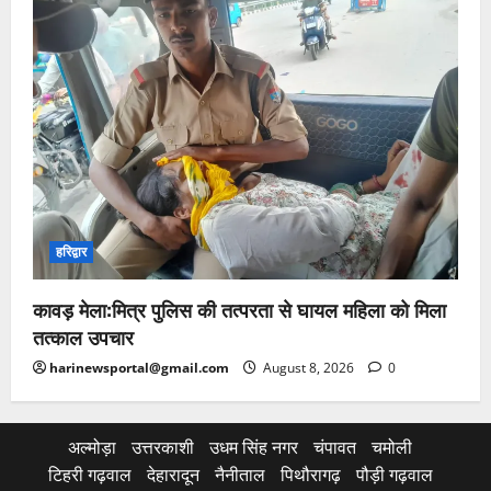
हरिद्वार
कावड़ मेला:मित्र पुलिस की तत्परता से घायल महिला को मिला
तत्काल उपचार
harinewsportal@gmail.com
August 8, 2026
0
अल्मोड़ा
उत्तरकाशी
उधम सिंह नगर
चंपावत
चमोली
टिहरी गढ़वाल
देहारादून
नैनीताल
पिथौरागढ़
पौड़ी गढ़वाल