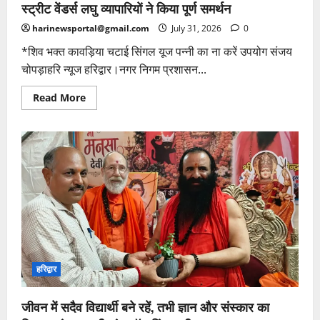
स्वागत
स्ट्रीट वेंडर्स लघु व्यापारियों ने किया पूर्ण समर्थन
harinewsportal@gmail.com
July 31, 2026
0
*शिव भक्त कावड़िया चटाई सिंगल यूज पन्नी का ना करें उपयोग संजय
चोपड़ाहरि न्यूज हरिद्वार।नगर निगम प्रशासन...
Read
Read More
more
about
सिंगल
यूज
पन्नी
के
खिलाफ
नगर
निगम
प्रशासन
की
मुहिम
का
स्ट्रीट
वेंडर्स
लघु
व्यापारियों
हरिद्वार
ने
किया
पूर्ण
जीवन में सदैव विद्यार्थी बने रहें, तभी ज्ञान और संस्कार का
समर्थन