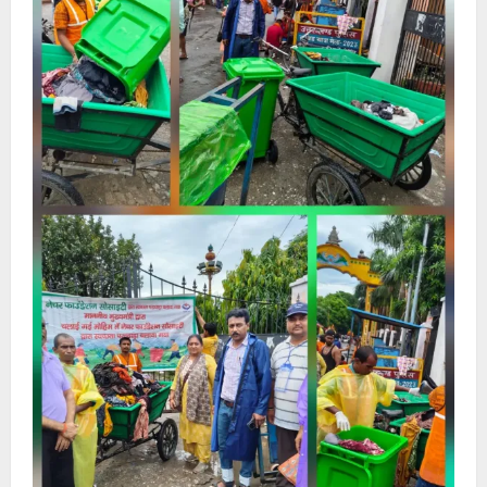
जन-
जन
तक
पहुंचाने
का
आह्वान