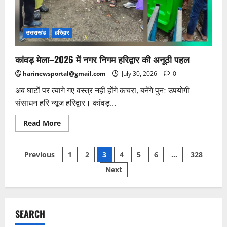
उत्तराखंड
हरिद्वार
कांवड़ मेला–2026 में नगर निगम हरिद्वार की अनूठी पहल
harinewsportal@gmail.com
July 30, 2026
0
अब घाटों पर त्यागे गए वस्त्र नहीं होंगे कचरा, बनेंगे पुनः उपयोगी
संसाधन हरि न्यूज हरिद्वार। कांवड़...
Read
Read More
more
about
कांवड़
Posts
मेला–
Previous
1
2
3
4
5
6
…
328
2026
में
Next
pagination
नगर
निगम
हरिद्वार
की
अनूठी
पहल
SEARCH