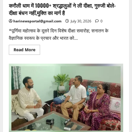
करौली धाम में 10000+ श्रद्धालुओं ने ली दीक्षा, गुरुजी बोले-
दीक्षा बंधन नहीं,मुक्ति का मार्ग है
harinewsportal@gmail.com
July 30, 2026
0
*पूर्णिमा महोत्सव के दूसरे दिन विशेष दीक्षा समारोह; सनातन के
वैज्ञानिक स्वरूप के प्रचार और भारत को...
Read
Read More
more
about
करौली
धाम
में
10000+
श्रद्धालुओं
ने
ली
दीक्षा,
गुरुजी
बोले-
दीक्षा
बंधन
नहीं,मुक्ति
का
मार्ग
है