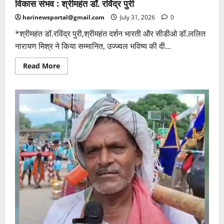
विकास संभव : श्रीमहंत डॉ. रविंद्र पुरी
harinewsportal@gmail.com
July 31, 2026
0
*श्रीमहंत डॉ.रविंद्र पुरी,श्रीमहंत दर्शन भारती और सीडीओ डॉ.ललित
नारायण मिश्र ने किया सम्मानित, उज्ज्वल भविष्य की दी...
Read
Read More
more
about
जीवन
में
सदैव
विद्यार्थी
बने
रहें,
तभी
ज्ञान
और
संस्कार
का
विकास
संभव
:
श्रीमहंत
डॉ.
रविंद्र
पुरी