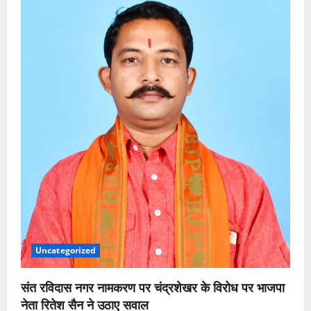
ही
विकसित
भारत
की
सबसे
बड़ी
ताकत
:
मुख्यमंत्री
पुष्कर
सिंह
धामी
Uncategorized
संत रविदास नगर नामकरण पर चंद्रशेखर के विरोध पर भाजपा
नेता रितेश सैन ने उठाए सवाल