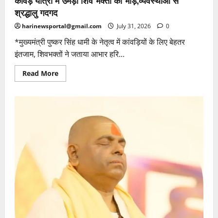
श्रद्धालु गदगद
harinewsportal@gmail.com
July 31, 2026
0
*मुख्यमंत्री पुष्कर सिंह धामी के नेतृत्व में कांवड़ियों के लिए बेहतर
इंतजाम, शिवभक्तों ने जताया आभार हरि...
Read
Read More
more
about
कांवड़
यात्रा
में
उमड़ी
शिव
भक्तों
की
भीड़,व्यवस्थाओं
से
श्रद्धालु
गदगद