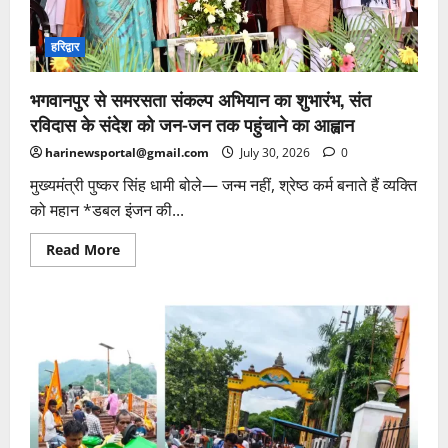
हरिद्वार
भगवानपुर से समरसता संकल्प अभियान का शुभारंभ, संत
रविदास के संदेश को जन-जन तक पहुंचाने का आह्वान
harinewsportal@gmail.com
July 30, 2026
0
मुख्यमंत्री पुष्कर सिंह धामी बोले— जन्म नहीं, श्रेष्ठ कर्म बनाते हैं व्यक्ति
को महान *डबल इंजन की...
Read
Read More
more
about
भगवानपुर
से
समरसता
संकल्प
अभियान
का
शुभारंभ,
संत
रविदास
के
संदेश
को