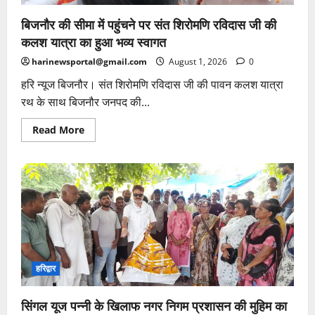
बिजनौर की सीमा में पहुंचने पर संत शिरोमणि रविदास जी की
कलश यात्रा का हुआ भव्य स्वागत
harinewsportal@gmail.com
August 1, 2026
0
हरि न्यूज बिजनौर। संत शिरोमणि रविदास जी की पावन कलश यात्रा
रथ के साथ बिजनौर जनपद की...
Read
Read More
more
about
बिजनौर
की
सीमा
में
पहुंचने
पर
संत
शिरोमणि
रविदास
जी
की
कलश
हरिद्वार
यात्रा
का
हुआ
सिंगल यूज पन्नी के खिलाफ नगर निगम प्रशासन की मुहिम का
भव्य