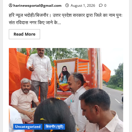
harinewsportal@gmail.com
August 1, 2026
0
हरि न्यूज भदोही/बिजनौर। उत्तर प्रदेश सरकार द्वारा जिले का नाम पुनः
संत रविदास नगर किए जाने के...
Read
Read More
more
about
संत
रविदास
नगर
नामकरण
पर
चंद्रशेखर
के
विरोध
पर
भाजपा
नेता
रितेश
सैन
ने
उठाए
सवाल
Uncategorized
बिजनौर (यूपी)