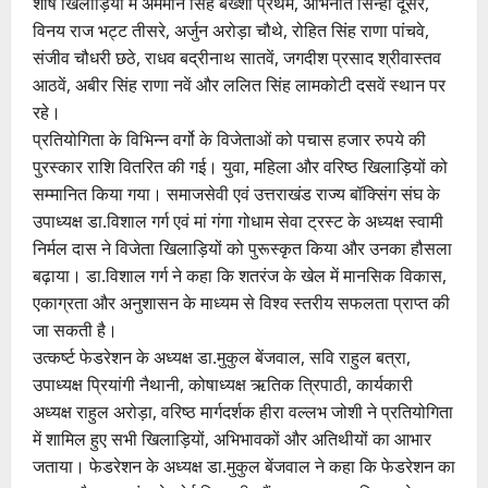
शीर्ष खिलाड़ियों में अममान सिंह बख्शी प्रथम, अभिनीत सिन्हा दूसरे,
विनय राज भट्ट तीसरे, अर्जुन अरोड़ा चौथे, रोहित सिंह राणा पांचवे,
संजीव चौधरी छठे, राधव बद्रीनाथ सातवें, जगदीश प्रसाद श्रीवास्तव
आठवें, अबीर सिंह राणा नवें और ललित सिंह लामकोटी दसवें स्थान पर
रहे।
प्रतियोगिता के विभिन्न वर्गो के विजेताओं को पचास हजार रुपये की
पुरस्कार राशि वितरित की गई। युवा, महिला और वरिष्ठ खिलाड़ियों को
सम्मानित किया गया। समाजसेवी एवं उत्तराखंड राज्य बॉक्सिंग संघ के
उपाध्यक्ष डा.विशाल गर्ग एवं मां गंगा गोधाम सेवा ट्रस्ट के अध्यक्ष स्वामी
निर्मल दास ने विजेता खिलाड़ियों को पुरूस्कृत किया और उनका हौसला
बढ़ाया। डा.विशाल गर्ग ने कहा कि शतरंज के खेल में मानसिक विकास,
एकाग्रता और अनुशासन के माध्यम से विश्व स्तरीय सफलता प्राप्त की
जा सकती है।
उत्कर्ष्ट फेडरेशन के अध्यक्ष डा.मुकुल बेंजवाल, सवि राहुल बत्रा,
उपाध्यक्ष प्रियांगी नैथानी, कोषाध्यक्ष ऋतिक त्रिपाठी, कार्यकारी
अध्यक्ष राहुल अरोड़ा, वरिष्ठ मार्गदर्शक हीरा वल्लभ जोशी ने प्रतियोगिता
में शामिल हुए सभी खिलाड़ियों, अभिभावकों और अतिथीयों का आभार
जताया। फेडरेशन के अध्यक्ष डा.मुकुल बेंजवाल ने कहा कि फेडरेशन का