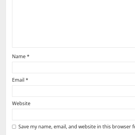
g
a
t
i
o
Name
*
n
Email
*
Website
Save my name, email, and website in this browser f