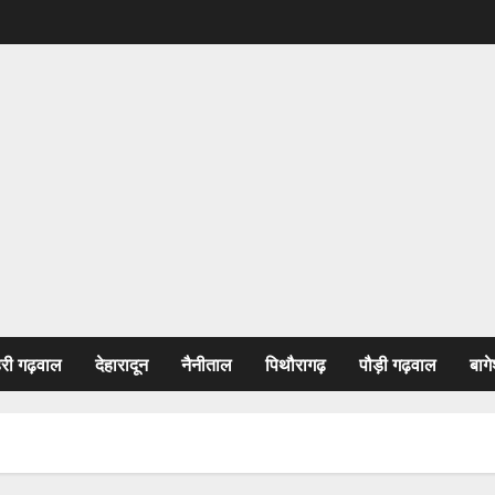
हरी गढ़वाल
देहारादून
नैनीताल
पिथौरागढ़
पौड़ी गढ़वाल
बागे