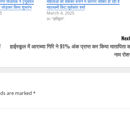
ं नगर विधायक ने ट्यूबवेल
महिलाओं को सशक्त बनाने में कारगर साबित हो रही है
ल फोड़कर किया शुभारंभ
महालक्ष्मी किट:सूर्यकांत शर्मा
5
March 4, 2025
In "हरिद्वार"
Next
ं
हाईस्कूल में आराध्या गिरि ने 91% अंक प्राप्त कर किया मातापिता 
नाम रोश
elds are marked
*