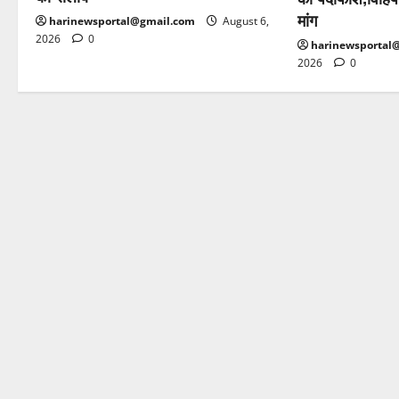
मांग
harinewsportal@gmail.com
August 6,
2026
0
harinewsportal
2026
0