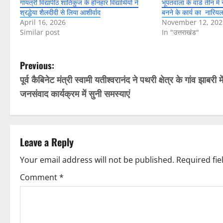
गायत्री विद्यापीठ शांतिकुंज के होनहार विद्यार्थियों ने
भूपतवाला के वार्ड तीन मे
श्रद्धेया शैलदीदी से लिया आशीर्वाद
बनने के कार्य का नारिय
April 16, 2026
November 12, 202
Similar post
In "उत्तराखंड"
P
Previous:
पूर्व कैबिनेट मंत्री स्वामी यतीश्वरानंद ने पथरी क्षेत्र के गांव झाबरी मे
o
जनसंवाद कार्यक्रम में सुनी समस्याएं
s
t
Leave a Reply
n
Your email address will not be published.
Required fi
a
Comment
*
v
i