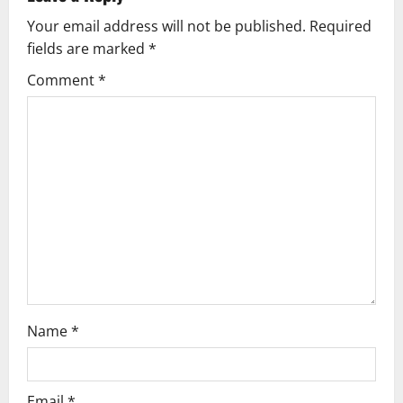
v
Your email address will not be published.
Required
i
fields are marked
*
g
Comment
*
a
t
i
o
n
Name
*
Email
*