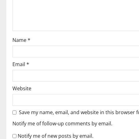
a
t
i
o
Name
*
n
Email
*
Website
Save my name, email, and website in this browser f
Notify me of follow-up comments by email.
Notify me of new posts by email.