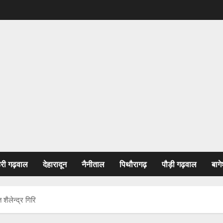
हरी गढ़वाल
देहारादून
नैनीताल
पिथौरागढ़
पौड़ी गढ़वाल
बागे
 शैलेन्द्र गिरि