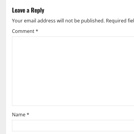
t
Leave a Reply
n
Your email address will not be published.
Required fi
a
Comment
*
v
i
g
a
t
i
o
Name
*
n