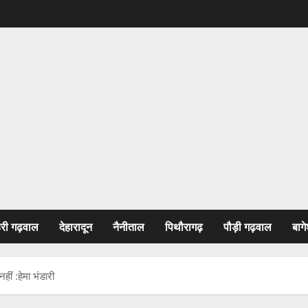
हरी गढ़वाल
देहारादून
नैनीताल
पिथौरागढ़
पौड़ी गढ़वाल
बागे
ीं :हेमा भंडारी