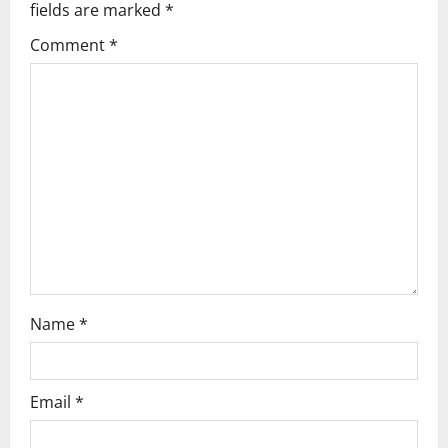
fields are marked
*
g
Comment
*
a
t
i
o
n
Name
*
Email
*