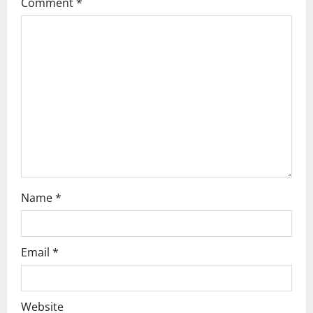
Comment
*
g
a
t
i
o
n
Name
*
Email
*
Website