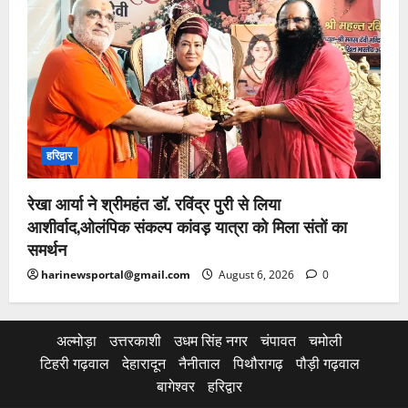
हरिद्वार
रेखा आर्या ने श्रीमहंत डॉ. रविंद्र पुरी से लिया
आशीर्वाद,ओलंपिक संकल्प कांवड़ यात्रा को मिला संतों का
समर्थन
harinewsportal@gmail.com
August 6, 2026
0
अल्मोड़ा
उत्तरकाशी
उधम सिंह नगर
चंपावत
चमोली
टिहरी गढ़वाल
देहारादून
नैनीताल
पिथौरागढ़
पौड़ी गढ़वाल
बागेश्वर
हरिद्वार