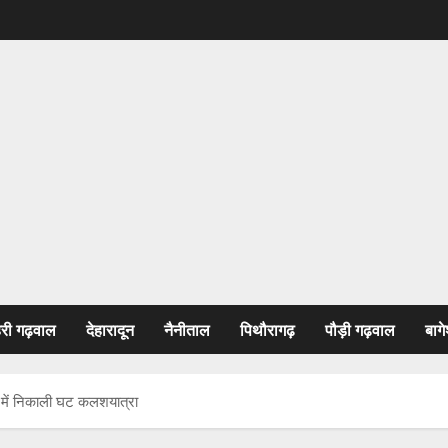
हरी गढ़वाल
देहारादून
नैनीताल
पिथौरागढ़
पौड़ी गढ़वाल
बागे
सव में निकाली घट कलशयात्रा