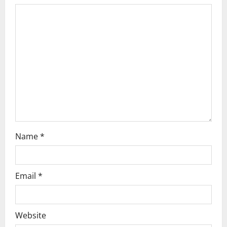
g
a
t
i
o
n
Name
*
Email
*
Website