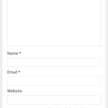
a
t
i
o
n
Name
*
Email
*
Website