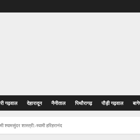
हरी गढ़वाल
देहारादून
नैनीताल
पिथौरागढ़
पौड़ी गढ़वाल
बागे
ामी श्यामसुंदर शास्त्री:-स्वामी हरिहरानंद