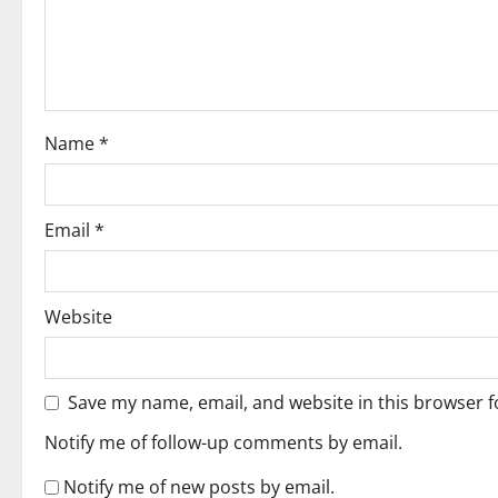
a
t
i
Name
*
o
n
Email
*
Website
Save my name, email, and website in this browser f
Notify me of follow-up comments by email.
Notify me of new posts by email.