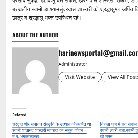
प्रसाद सुवेदी, डा.विष्णु दत्त राकेश, हरिगोपाल शास्त्री, राकेश, ड
ब्रह्मलीन स्वामी डा.श्यामसुंदरदास शास्त्री को श्रद्धासुमन अर्प
छात्र व श्रद्धालु भक्त उपस्थित रहे।
ABOUT THE AUTHOR
harinewsportal@gmail.co
Administrator
Visit Website
View All Post
Related
संस्कृत और सनातन संस्कृति के उत्थान कोसमर्पित था
निराला धाम में संत समाज 
स्वामी शांतानंद शास्त्री महाराज का समूचा जीवन –
स्वामी लहरी बाबा,स्वामी कृ
म.म. भगवतस्वरूप
को नमन