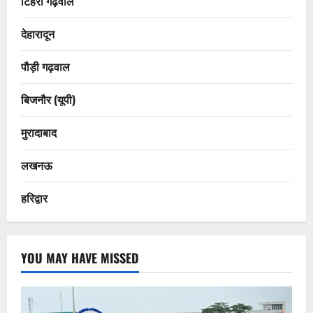
टिहरी गढ़वाल
देहारादून
पौड़ी गढ़वाल
बिजनौर (यूपी)
मुरादाबाद
लखनऊ
हरिद्वार
YOU MAY HAVE MISSED