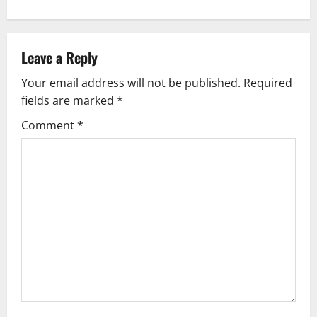
n
a
Leave a Reply
v
Your email address will not be published.
Required
fields are marked
*
i
Comment
*
g
a
t
i
o
n