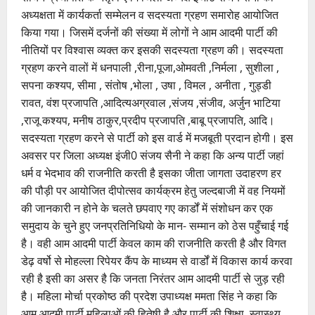
अध्यक्षता में कार्यकर्ता सम्मेलन व सदस्यता ग्रहण समारोह आयोजित
किया गया। जिसमें दर्जनों की संख्या में लोगों ने आम आदमी पार्टी की
नीतियों पर विश्वास व्यक्त कर इसकी सदस्यता ग्रहण की। सदस्यता
ग्रहण करने वालों में धनपाली ,रीना,पूजा,ओमवती ,निर्मला , सुशीला ,
सपना कश्यप, सीमा , संतोष ,भोला , उषा , विमल , अनीता , गुड्डी
रावत, वंश प्रजापति ,आदित्यअग्रवाल ,संजय ,संजीव, अर्जुन भाटिया
,राजू कश्यप, मनीष ठाकुर,प्रदीप प्रजापति ,बाबू प्रजापति, आदि।
सदस्यता ग्रहण करने से पार्टी को इस वार्ड में मजबूती प्रदान होगी। इस
अवसर पर जिला अध्यक्ष इंजी0 संजय सैनी ने कहा कि अन्य पार्टी जहां
धर्म व भेदभाव की राजनीति करती है इसका जीता जागता उदाहरण हर
की पौड़ी पर आयोजित दीपोत्सव कार्यक्रम हेतु जल्दबाजी में वह नियमों
की जानकारी न होने के चलते छपवाए गए कार्डों में संशोधन कर एक
समुदाय के चुने हुए जनप्रतिनिधियो के मान- सम्मान को ठेस पहुँचाई गई
है। वही आम आदमी पार्टी केवल काम की राजनीति करती है और विगत
डेढ़ वर्षो से मोहल्ला रिपेयर कैंप के माध्यम से वार्डों में विकास कार्य करवा
रही है इसी का असर है कि जनता निरंतर आम आदमी पार्टी से जुड़ रही
है। महिला मोर्चा प्रकोष्ठ की प्रदेश उपाध्यक्ष ममता सिंह ने कहा कि
आम आदमी पार्टी महिलाओं की हितेषी है और पार्टी की शिक्षा, स्वास्थ्य