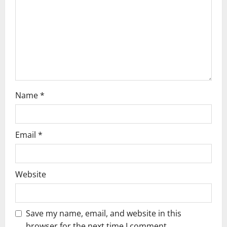
t
i
o
n
Name
*
Email
*
Website
Save my name, email, and website in this
browser for the next time I comment.