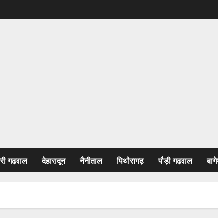
हरी गढ़वाल
देहारादून
नैनीताल
पिथौरागढ़
पौड़ी गढ़वाल
बागे