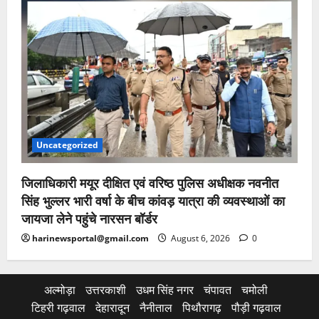
Uncategorized
जिलाधिकारी मयूर दीक्षित एवं वरिष्ठ पुलिस अधीक्षक नवनीत
सिंह भुल्लर भारी वर्षा के बीच कांवड़ यात्रा की व्यवस्थाओं का
जायजा लेने पहुंचे नारसन बॉर्डर
harinewsportal@gmail.com
August 6, 2026
0
अल्मोड़ा
उत्तरकाशी
उधम सिंह नगर
चंपावत
चमोली
टिहरी गढ़वाल
देहारादून
नैनीताल
पिथौरागढ़
पौड़ी गढ़वाल