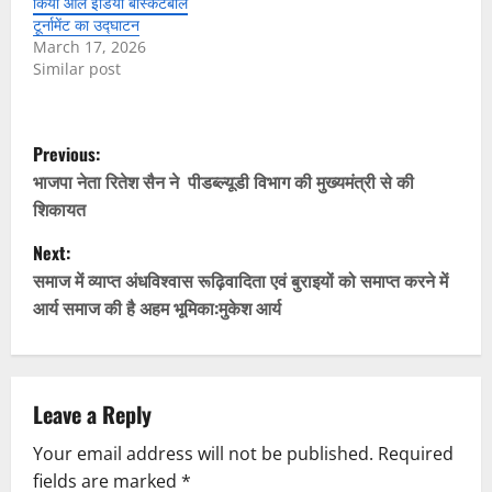
किया ऑल इंडिया बॉस्केटबॉल
टूर्नामेंट का उद्घाटन
March 17, 2026
Similar post
P
Previous:
o
भाजपा नेता रितेश सैन ने पीडब्ल्यूडी विभाग की मुख्यमंत्री से की
शिकायत
s
Next:
t
समाज में व्याप्त अंधविश्वास रूढ़िवादिता एवं बुराइयों को समाप्त करने में
आर्य समाज की है अहम भूमिका:मुकेश आर्य
n
a
v
Leave a Reply
Your email address will not be published.
Required
i
fields are marked
*