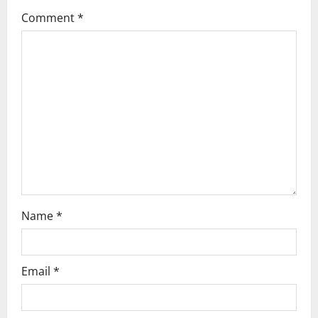
g
Comment
*
a
t
i
o
n
Name
*
Email
*