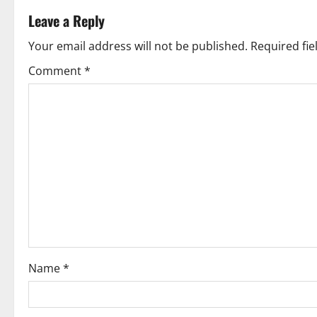
t
Leave a Reply
n
Your email address will not be published.
Required fi
Comment
*
a
v
i
g
a
t
i
Name
*
o