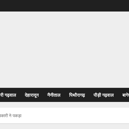
हरी गढ़वाल
देहारादून
नैनीताल
पिथौरागढ़
पौड़ी गढ़वाल
बागे
धिकारी ने पकड़ा