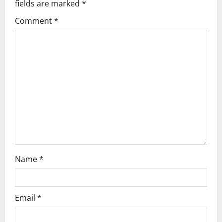
v
fields are marked
*
i
Comment
*
g
a
t
i
o
n
Name
*
Email
*