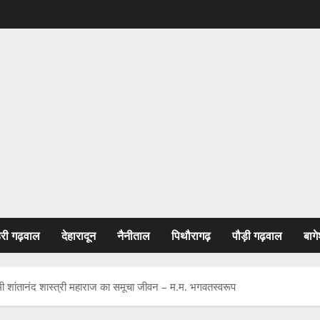
हरी गढ़वाल
देहारादून
नैनीताल
पिथौरागढ़
पौड़ी गढ़वाल
बागे
मी शांतानंद शास्त्री महाराज का समूचा जीवन – म.म. भगवतस्वरूप