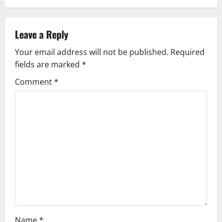
n
a
Leave a Reply
v
Your email address will not be published.
Required
fields are marked
*
i
Comment
*
g
a
t
i
o
n
Name
*