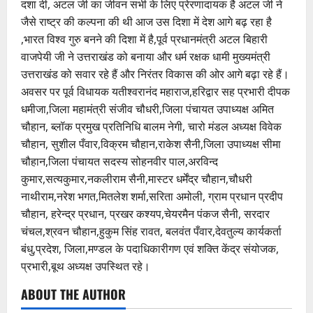
दशा दी, अटल जी का जीवन सभी के लिए प्रेरणादायक है अटल जी ने
जैसे राष्ट्र की कल्पना की थी आज उस दिशा में देश आगे बढ़ रहा है
,भारत विश्व गुरु बनने की दिशा में है,पूर्व प्रधानमंत्री अटल बिहारी
वाजपेयी जी ने उत्तराखंड को बनाया और धर्म रक्षक धामी मुख्यमंत्री
उत्तराखंड को सवार रहे हैं और निरंतर विकास की ओर आगे बढ़ा रहे हैं।
अवसर पर पूर्व विधायक यतीश्वरानंद महाराज,हरिद्वार सह प्रभारी दीपक
धमीजा,जिला महामंत्री संजीव चौधरी,जिला पंचायत उपाध्यक्ष अमित
चौहान, ब्लॉक प्रमुख प्रतिनिधि बालम नेगी, चारो मंडल अध्यक्ष विवेक
चौहान, सुशील पँवार,विक्रम चौहान,राकेश सैनी,जिला उपाध्यक्ष सीमा
चौहान,जिला पंचायत सदस्य सोहनवीर पाल,अरविन्द
कुमार,सत्यकुमार,नकलीराम सैनी,मास्टर धर्मेंद्र चौहान,चौधरी
नाथीराम,नरेश भगत,मितलेश शर्मा,सरिता अमोली, ग्राम प्रधान प्रदीप
चौहान, हरेन्द्र प्रधान, प्रखर कश्यप,चेयरमैन पंकज सैनी, सरदार
चंचल,श्रवन चौहान,हुकुम सिंह रावत, बलवंत पँवार,देवतुल्य कार्यकर्ता
बंधु,प्रदेश, जिला,मण्डल के पदाधिकारीगण एवं शक्ति केंद्र संयोजक,
प्रभारी,बूथ अध्यक्ष उपस्थित रहे।
ABOUT THE AUTHOR