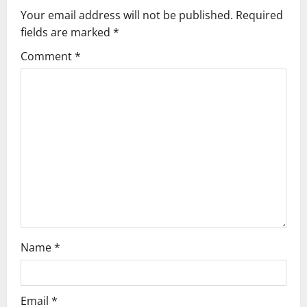
Your email address will not be published.
Required
i
fields are marked
*
g
Comment
*
a
t
i
o
n
Name
*
Email
*