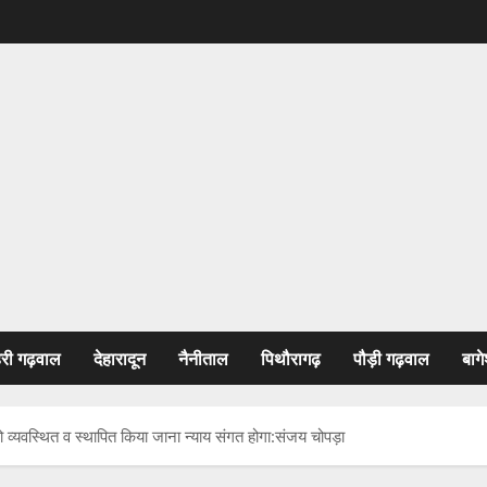
हरी गढ़वाल
देहारादून
नैनीताल
पिथौरागढ़
पौड़ी गढ़वाल
बागे
को व्यवस्थित व स्थापित किया जाना न्याय संगत होगा:संजय चोपड़ा