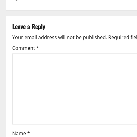
s
t
Leave a Reply
n
Your email address will not be published.
Required fi
a
Comment
*
v
i
g
a
t
i
o
Name
*