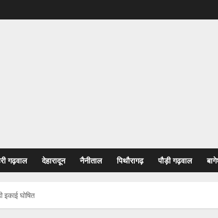
हरी गढ़वाल
देहारादून
नैनीताल
पिथौरागढ़
पौड़ी गढ़वाल
बागे
ैड़ी इकाई घोषित