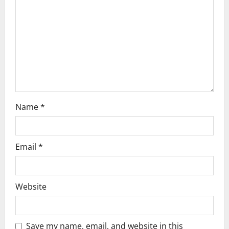
t
i
o
n
Name
*
Email
*
Website
Save my name, email, and website in this