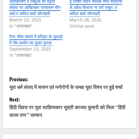
अतिक्रमण व भिक्षुओं की बढ़ती
ई रिक्शा वाहन चालक तीर्थ यात्रियों
संख्या पर आखिरकर प्रशासन मौन
से अवैध किराया ना करें वसूल :पं
क्यों:पं कपिल शर्मा जौनसारी
कपिल शर्मा जौनसारी
March 23, 2025
March 28, 2026
In "उत्तराखंड"
Similar post
पेपर लीक मामले में हरिद्वार के युवाओं
में रोष आयोग का फुका पुतला
September 23, 2025
In "उत्तराखंड"
P
Previous:
o
युवा धर्म संसद में व्यसन एवं मनोरोगों के समक्ष युवा विषय पर हुई चर्चा
Next:
s
हिंदी दिवस पर युवा साहित्यकार सुश्री काजल कुमारी को मिला “हिंदी
t
काव्य रत्न ” सम्मान
n