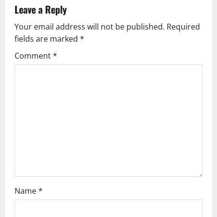
a
Leave a Reply
v
Your email address will not be published.
Required
fields are marked
*
i
Comment
*
g
a
t
i
o
n
Name
*