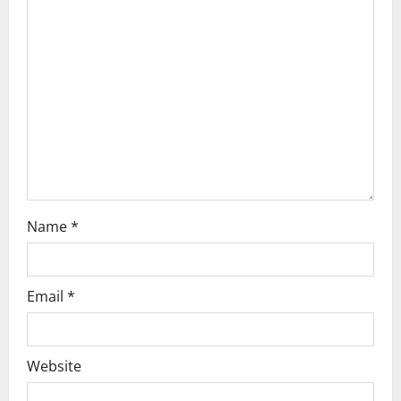
a
t
i
o
n
Name
*
Email
*
Website