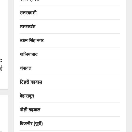
उत्तरकाशी
उत्तराखंड
उधम सिंह नगर
गाजियाबाद
:
ाई
चंपावत
टिहरी गढ़वाल
देहारादून
पौड़ी गढ़वाल
बिजनौर (यूपी)