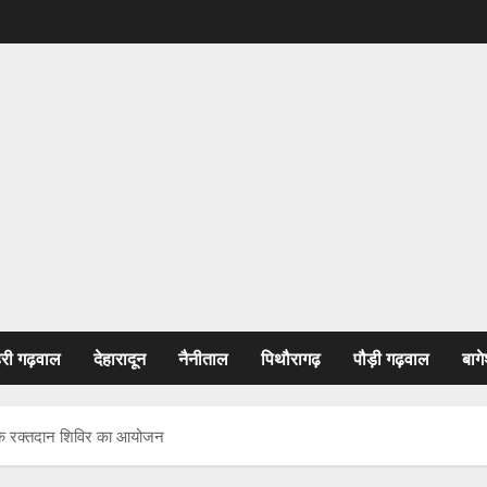
हरी गढ़वाल
देहारादून
नैनीताल
पिथौरागढ़
पौड़ी गढ़वाल
बागे
च्छिक रक्तदान शिविर का आयोजन