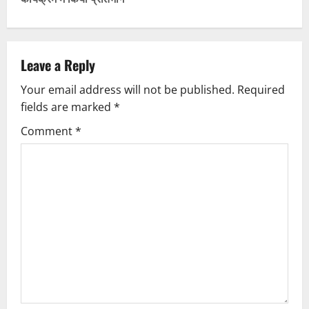
n
a
v
Leave a Reply
Your email address will not be published.
Required
i
fields are marked
*
g
Comment
*
a
t
i
o
n