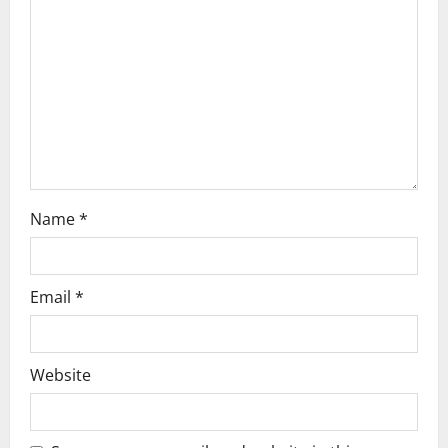
a
t
i
o
n
Name
*
Email
*
Website