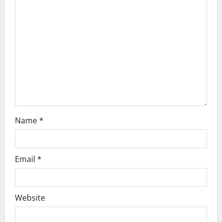
a
t
i
o
n
Name
*
Email
*
Website