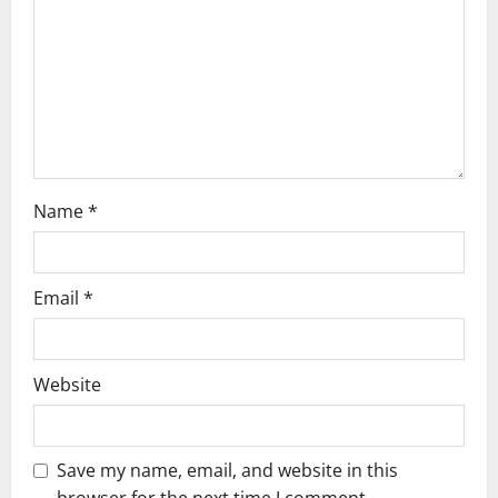
t
i
o
n
Name
*
Email
*
Website
Save my name, email, and website in this
browser for the next time I comment.