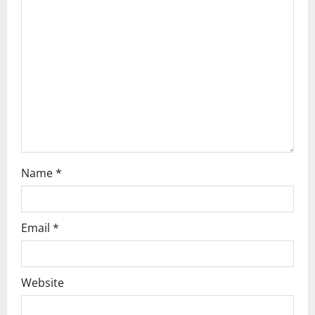
g
a
t
i
o
n
Name
*
Email
*
Website