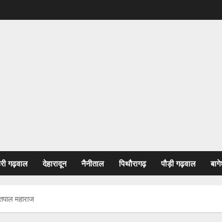
हरी गढ़वाल
देहारादून
नैनीताल
पिथौरागढ़
पौड़ी गढ़वाल
बागे
सतपाल महाराज