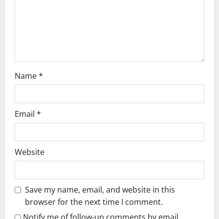
o
n
Name
*
Email
*
Website
Save my name, email, and website in this
browser for the next time I comment.
Notify me of follow-up comments by email.